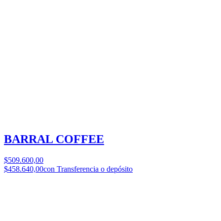
BARRAL COFFEE
$509.600,00
$458.640,00
con Transferencia o depósito