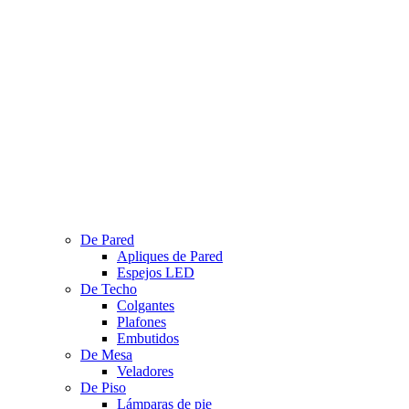
De Pared
Apliques de Pared
Espejos LED
De Techo
Colgantes
Plafones
Embutidos
De Mesa
Veladores
De Piso
Lámparas de pie