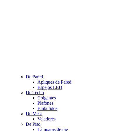
De Pared
Apliques de Pared
Espejos LED
De Techo
Colgantes
Plafones
Embutidos
De Mesa
Veladores
De Piso
Lámparas de pie